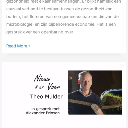
gezondheid met elkaar samenhangen. Er blijkt namelijk een
causaal verband te bestaan tussen de gezondheid van
bodem, het floreren van een gemeenschap (en die van de
microbiologie) en zijn bijbehorende economie. Het is een
gesprek over een openbaring over
Read More »
NV57
Theo
Mulder
|
Een
oude
vergeten
ambacht
komt