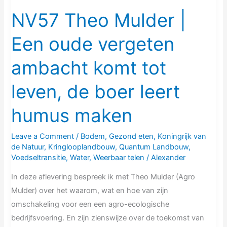
tot
NV57 Theo Mulder |
leven,
Een oude vergeten
de
boer
ambacht komt tot
leert
humus
leven, de boer leert
maken
humus maken
Leave a Comment
/
Bodem
,
Gezond eten
,
Koningrijk van
de Natuur
,
Kringlooplandbouw
,
Quantum Landbouw
,
Voedseltransitie
,
Water
,
Weerbaar telen
/
Alexander
In deze aflevering bespreek ik met Theo Mulder (Agro
Mulder) over het waarom, wat en hoe van zijn
omschakeling voor een een agro-ecologische
bedrijfsvoering. En zijn zienswijze over de toekomst van