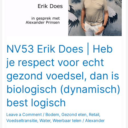
Heb
je
respect
voor
echt
gezond
NV53 Erik Does | Heb
voedsel,
je respect voor echt
dan
is
gezond voedsel, dan is
biologisch
(dynamisch)
biologisch (dynamisch)
best
logisch
best logisch
Leave a Comment
/
Bodem
,
Gezond eten
,
Retail
,
Voedseltransitie
,
Water
,
Weerbaar telen
/
Alexander