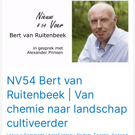
NV54
Bert
van
Ruitenbeek
|
Van
chemie
naar
landschap
cultiveerder
NV54 Bert van
Ruitenbeek | Van
chemie naar landschap
cultiveerder