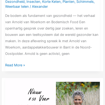
Gezondheid
,
Insecten
,
Korte Keten
,
Planten
,
Schimmels
,
Weerbaar telen
/
Alexander
De bodem als fundament van gezondheid — het verhaal
van Arnold van Woerkom en Bodemisch Food Een
openhartig gesprek over dertig jaar zoeken, leren en
bouwen aan een teeltsysteem dat de wereld gezonder kan
maken. In deze aflevering spreek ik met Arnold van
Woerkom, aardappelakkerbouwer in Bant in de Noord-
Oostpolder. Arnold is geen activist, geen
Read More »
NV58
Rineke
Dijkinga
|