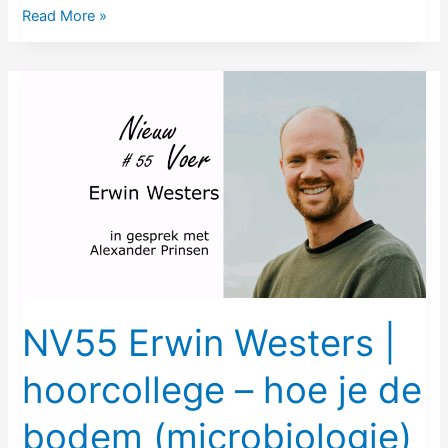
Read More »
NV55
Erwin
Westers
|
hoorcollege
–
hoe
je
de
bodem
NV55 Erwin Westers |
(microbiologie)
hoorcollege – hoe je de
en
het
bodem (microbiologie)
gewas