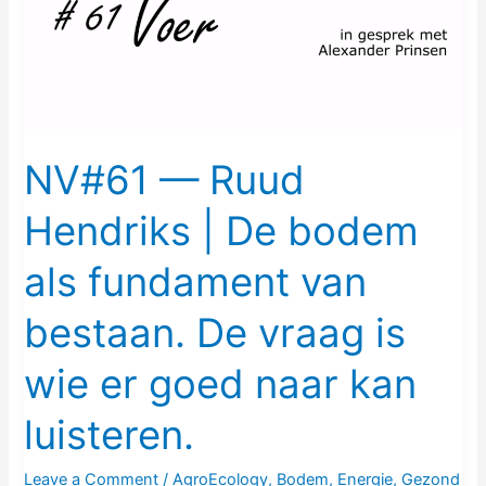
|
De
bodem
als
fundament
van
NV#61 — Ruud
bestaan.
Hendriks | De bodem
De
vraag
als fundament van
is
wie
bestaan. De vraag is
er
goed
wie er goed naar kan
naar
luisteren.
kan
luisteren.
Leave a Comment
/
AgroEcology
,
Bodem
,
Energie
,
Gezond