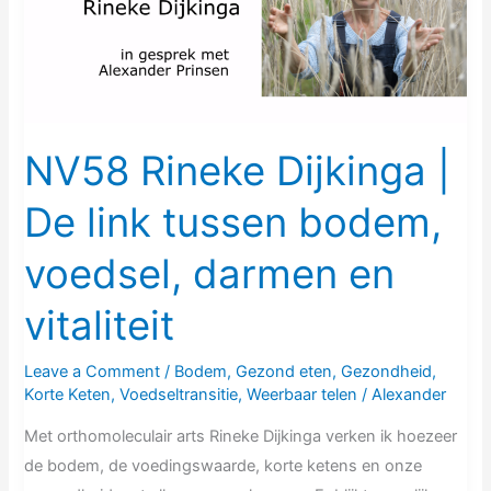
De
link
tussen
bodem,
voedsel,
darmen
NV58 Rineke Dijkinga |
en
De link tussen bodem,
vitaliteit
voedsel, darmen en
vitaliteit
Leave a Comment
/
Bodem
,
Gezond eten
,
Gezondheid
,
Korte Keten
,
Voedseltransitie
,
Weerbaar telen
/
Alexander
Met orthomoleculair arts Rineke Dijkinga verken ik hoezeer
de bodem, de voedingswaarde, korte ketens en onze