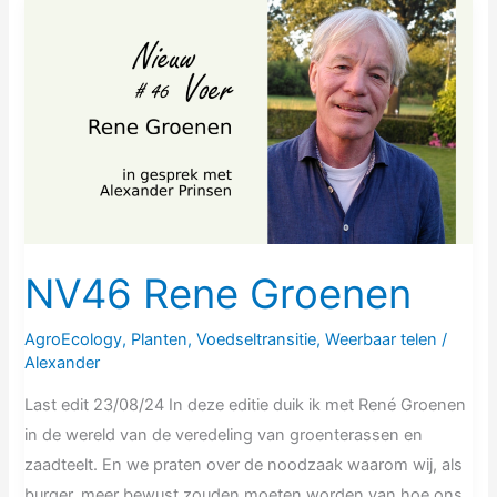
NV46
Rene
Groenen
NV46 Rene Groenen
AgroEcology
,
Planten
,
Voedseltransitie
,
Weerbaar telen
/
Alexander
Last edit 23/08/24 In deze editie duik ik met René Groenen
in de wereld van de veredeling van groenterassen en
zaadteelt. En we praten over de noodzaak waarom wij, als
burger, meer bewust zouden moeten worden van hoe ons