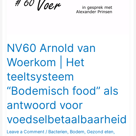
|
Het
teeltsysteem
“Bodemisch
food”
als
NV60 Arnold van
antwoord
Woerkom | Het
voor
voedselbetaalbaarheid
teeltsysteem
“Bodemisch food” als
antwoord voor
voedselbetaalbaarheid
Leave a Comment
/
Bacterien
,
Bodem
,
Gezond eten
,