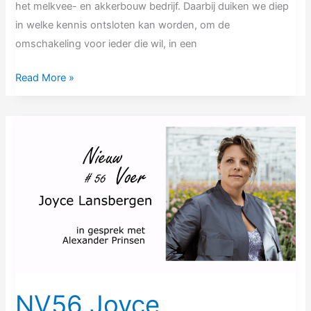
het melkvee- en akkerbouw bedrijf. Daarbij duiken we diep
in welke kennis ontsloten kan worden, om de
omschakeling voor ieder die wil, in een
Read More »
NV56
Joyce
Lansbergen
|
De
reis
naar
100%
chemievrij
sierteelt
NV56 Joyce