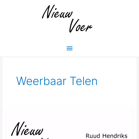
Skip
Main
to
Menu
content
Weerbaar Telen
NV#61
—
Ruud
Hendriks