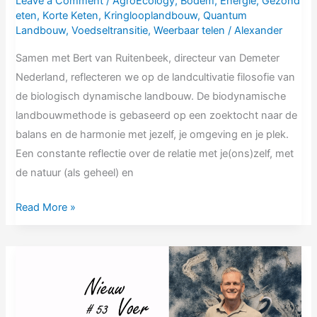
Leave a Comment
/
AgroEcology
,
Bodem
,
Energie
,
Gezond
eten
,
Korte Keten
,
Kringlooplandbouw
,
Quantum
Landbouw
,
Voedseltransitie
,
Weerbaar telen
/
Alexander
Samen met Bert van Ruitenbeek, directeur van Demeter
Nederland, reflecteren we op de landcultivatie filosofie van
de biologisch dynamische landbouw. De biodynamische
landbouwmethode is gebaseerd op een zoektocht naar de
balans en de harmonie met jezelf, je omgeving en je plek.
Een constante reflectie over de relatie met je(ons)zelf, met
de natuur (als geheel) en
Read More »
NV53
Erik
Does
|