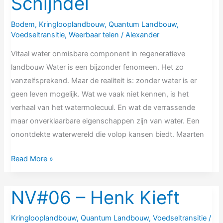
Schijndel
Bodem
,
Kringlooplandbouw
,
Quantum Landbouw
,
Voedseltransitie
,
Weerbaar telen
/
Alexander
Vitaal water onmisbare component in regeneratieve
landbouw Water is een bijzonder fenomeen. Het zo
vanzelfsprekend. Maar de realiteit is: zonder water is er
geen leven mogelijk. Wat we vaak niet kennen, is het
verhaal van het watermolecuul. En wat de verrassende
maar onverklaarbare eigenschappen zijn van water. Een
onontdekte waterwereld die volop kansen biedt. Maarten
Read More »
NV#06 – Henk Kieft
NV#06
–
Kringlooplandbouw
,
Quantum Landbouw
,
Voedseltransitie
/
Henk