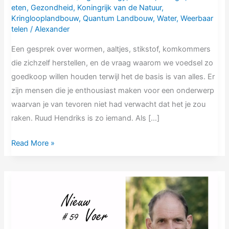
eten
,
Gezondheid
,
Koningrijk van de Natuur
,
Kringlooplandbouw
,
Quantum Landbouw
,
Water
,
Weerbaar
telen
/
Alexander
Een gesprek over wormen, aaltjes, stikstof, komkommers
die zichzelf herstellen, en de vraag waarom we voedsel zo
goedkoop willen houden terwijl het de basis is van alles. Er
zijn mensen die je enthousiast maken voor een onderwerp
waarvan je van tevoren niet had verwacht dat het je zou
raken. Ruud Hendriks is zo iemand. Als […]
Read More »
NV59
Peter
vanHoof
|