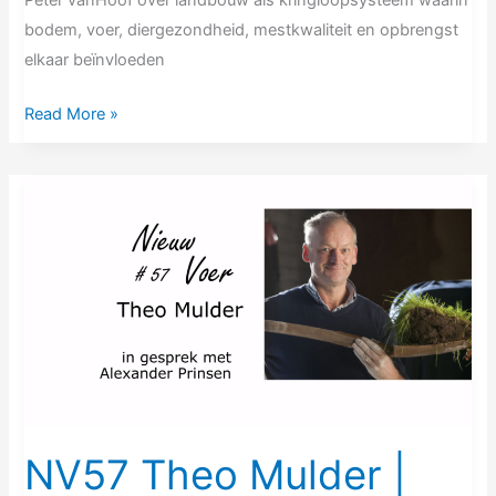
Peter vanHoof over landbouw als kringloopsysteem waarin
bodem, voer, diergezondheid, mestkwaliteit en opbrengst
elkaar beïnvloeden
Read More »
NV57
Theo
Mulder
|
Een
oude
vergeten
ambacht
komt
tot
NV57 Theo Mulder |
leven,