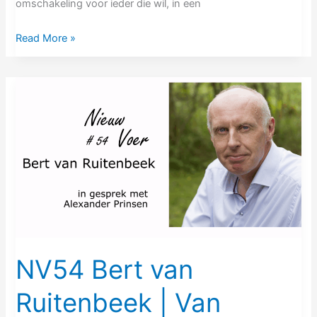
omschakeling voor ieder die wil, in een
Read More »
NV54
Bert
van
Ruitenbeek
|
Van
chemie
naar
landschap
cultiveerder
NV54 Bert van
Ruitenbeek | Van