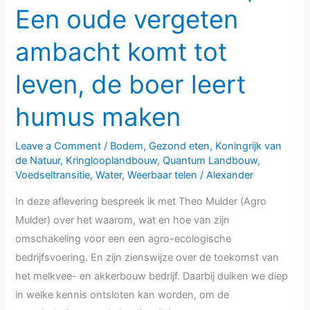
Een oude vergeten
de
boer
ambacht komt tot
leert
humus
leven, de boer leert
maken
humus maken
Leave a Comment
/
Bodem
,
Gezond eten
,
Koningrijk van
de Natuur
,
Kringlooplandbouw
,
Quantum Landbouw
,
Voedseltransitie
,
Water
,
Weerbaar telen
/
Alexander
In deze aflevering bespreek ik met Theo Mulder (Agro
Mulder) over het waarom, wat en hoe van zijn
omschakeling voor een een agro-ecologische
bedrijfsvoering. En zijn zienswijze over de toekomst van
het melkvee- en akkerbouw bedrijf. Daarbij duiken we diep
in welke kennis ontsloten kan worden, om de