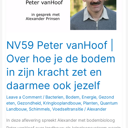
Over
hoe
je
de
bodem
in
NV59 Peter vanHoof |
zijn
Over hoe je de bodem
kracht
zet
in zijn kracht zet en
en
daarmee
daarmee ook jezelf
ook
jezelf
Leave a Comment
/
Bacterien
,
Bodem
,
Energie
,
Gezond
eten
,
Gezondheid
,
Kringlooplandbouw
,
Planten
,
Quantum
Landbouw
,
Schimmels
,
Voedseltransitie
/
Alexander
In deze aflevering spreekt Alexander met bodembioloog