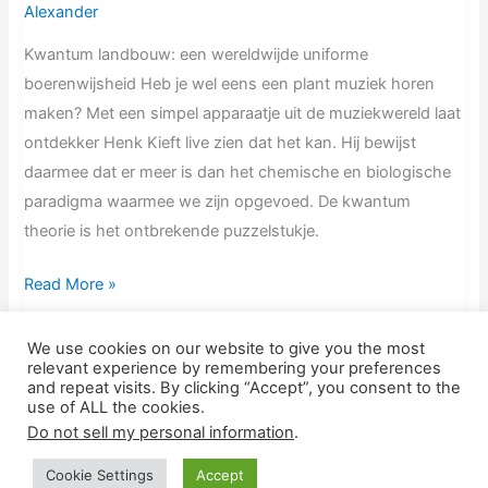
Alexander
Kieft
Kwantum landbouw: een wereldwijde uniforme
boerenwijsheid Heb je wel eens een plant muziek horen
maken? Met een simpel apparaatje uit de muziekwereld laat
ontdekker Henk Kieft live zien dat het kan. Hij bewijst
daarmee dat er meer is dan het chemische en biologische
paradigma waarmee we zijn opgevoed. De kwantum
theorie is het ontbrekende puzzelstukje.
Read More »
We use cookies on our website to give you the most
relevant experience by remembering your preferences
and repeat visits. By clicking “Accept”, you consent to the
Nieuw Voer is een handelsnaam van Scope Matters en is
use of ALL the cookies.
statutair gevestigd te Rotterdam (Dr de Visserstraat 20B02,
Do not sell my personal information
.
3038TS) BTW: NL001937154B79 | KVK: 56796218.
Cookie Settings
Accept
Copyright © 2026
Nieuw Voer