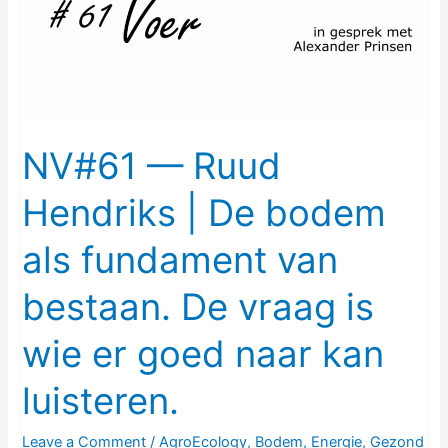
|
De
bodem
als
fundament
van
NV#61 — Ruud
bestaan.
Hendriks | De bodem
De
vraag
als fundament van
is
wie
bestaan. De vraag is
er
goed
wie er goed naar kan
naar
luisteren.
kan
luisteren.
Leave a Comment
/
AgroEcology
,
Bodem
,
Energie
,
Gezond