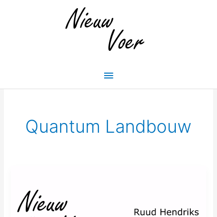
Skip
Main
to
Menu
content
Quantum Landbouw
NV#61
—
Ruud
Hendriks