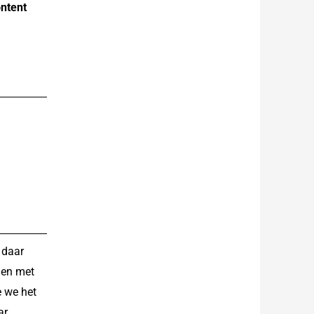
ntent
 daar
 en met
e we het
ar