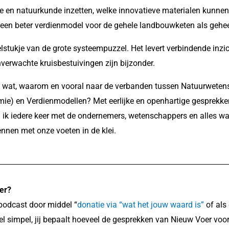
e en natuurkunde inzetten, welke innovatieve materialen kunnen
 een beter verdienmodel voor de gehele landbouwketen als gehee
lstukje van de grote systeempuzzel. Het levert verbindende inzi
verwachte kruisbestuivingen zijn bijzonder.
wie, wat, waarom en vooral naar de verbanden tussen Natuurwete
mie) en Verdienmodellen? Met eerlijke en openhartige gesprekk
 ik iedere keer met de ondernemers, wetenschappers en alles wa
nnen met onze voeten in de klei.
er?
podcast door middel “
donatie via “wat het jouw waard is
”
of als
el simpel, jij bepaalt hoeveel de gesprekken van Nieuw Voer voo