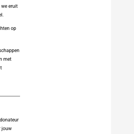
 we eruit
l.
chten op
nschappen
en met
t
 donateur
r jouw