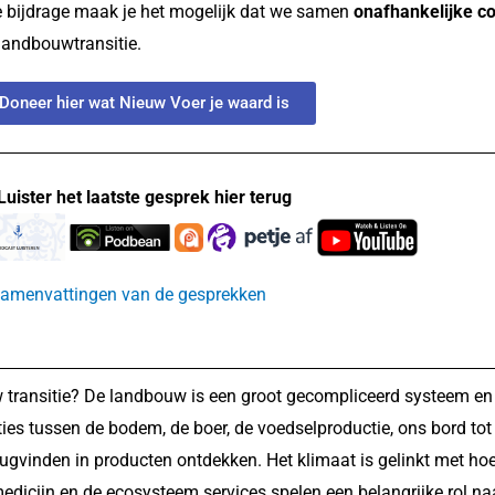
e bijdrage maak je het mogelijk dat we samen
onafhankelijke co
landbouwtransitie.
Doneer hier wat Nieuw Voer je waard is
Luister het laatste gesprek hier terug
n samenvattingen van de gesprekken
transitie? De landbouw is een groot gecompliceerd systeem en
ies tussen de bodem, de boer, de voedselproductie, ons bord tot
rugvinden in producten ontdekken. Het klimaat is gelinkt met ho
edicijn en de ecosysteem services spelen een belangrijke rol na