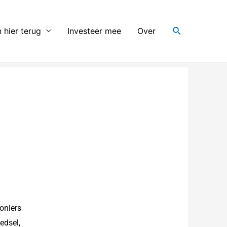
Search
 hier terug
Investeer mee
Over
oniers
edsel,