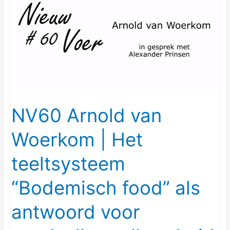
van
Woerkom
|
Het
teeltsysteem
“Bodemisch
food”
als
NV60 Arnold van
antwoord
Woerkom | Het
voor
voedselbetaalbaarheid
teeltsysteem
“Bodemisch food” als
antwoord voor