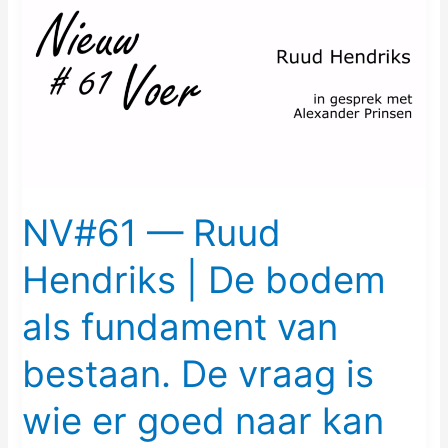
—
Ruud
Hendriks
|
De
bodem
als
fundament
van
NV#61 — Ruud
bestaan.
Hendriks | De bodem
De
vraag
als fundament van
is
wie
bestaan. De vraag is
er
goed
wie er goed naar kan
naar