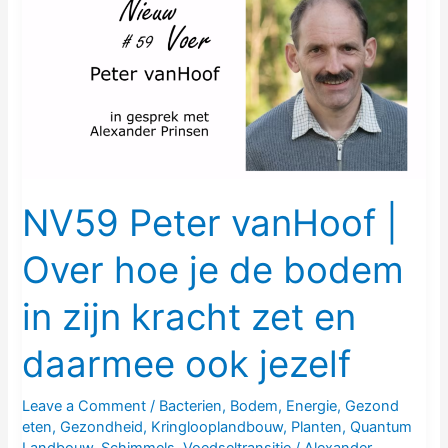
vanHoof
|
Over
hoe
je
de
bodem
in
NV59 Peter vanHoof |
zijn
Over hoe je de bodem
kracht
zet
in zijn kracht zet en
en
daarmee
daarmee ook jezelf
ook
jezelf
Leave a Comment
/
Bacterien
,
Bodem
,
Energie
,
Gezond
eten
,
Gezondheid
,
Kringlooplandbouw
,
Planten
,
Quantum
Landbouw
,
Schimmels
,
Voedseltransitie
/
Alexander