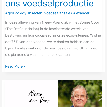
ons voedselproductie
AgroEcology
,
Insecten
,
Voedseltransitie
/
Alexander
In deze aflevering van Nieuw Voer duik ik met Sonne Copijn
(The BeeFoundation) in de fascinerende wereld van
bestuivers en hun cruciale rol in onze ecosystemen. Wist je
dat 75% van ons voedsel we te danken hebben aan de
bijen. En alles wat door de bijen bestoven wordt zijn juist
die planten die vitaminen, antioxidanten,
Read More »
NV50
Jan
Klerken
|