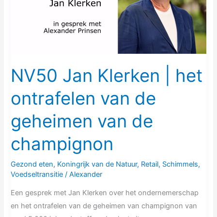
het
ontrafelen
van
de
geheimen
van
NV50 Jan Klerken | het
de
ontrafelen van de
champignon
geheimen van de
champignon
Gezond eten
,
Koningrijk van de Natuur
,
Retail
,
Schimmels
,
Voedseltransitie
/
Alexander
Een gesprek met Jan Klerken over het ondernemerschap
en het ontrafelen van de geheimen van champignon van