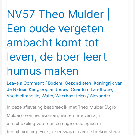
komt
tot
NV57 Theo Mulder |
leven,
Een oude vergeten
de
boer
ambacht komt tot
leert
humus
leven, de boer leert
maken
humus maken
Leave a Comment
/
Bodem
,
Gezond eten
,
Koningrijk van
de Natuur
,
Kringlooplandbouw
,
Quantum Landbouw
,
Voedseltransitie
,
Water
,
Weerbaar telen
/
Alexander
In deze aflevering bespreek ik met Theo Mulder (Agro
Mulder) over het waarom, wat en hoe van zijn
omschakeling voor een een agro-ecologische
bedrijfsvoering. En zijn zienswijze over de toekomst van