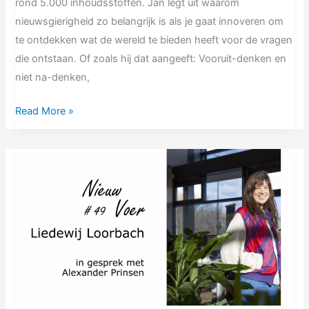
rond 5.000 inhoudsstoffen. Jan legt uit waarom
nieuwsgierigheid zo belangrijk is als je gaat innoveren om
te ontdekken wat de wereld te bieden heeft voor de vragen
die ontstaan. Of zoals hij dat aangeeft: Vooruit-denken en
niet na-denken,
Read More »
NV49
Liedewij
Loorbach
|
het
opschalen
van
de
Nederlandse