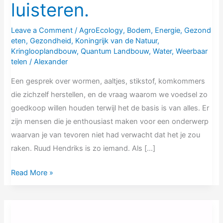
luisteren.
kan
luisteren.
Leave a Comment
/
AgroEcology
,
Bodem
,
Energie
,
Gezond
eten
,
Gezondheid
,
Koningrijk van de Natuur
,
Kringlooplandbouw
,
Quantum Landbouw
,
Water
,
Weerbaar
telen
/
Alexander
Een gesprek over wormen, aaltjes, stikstof, komkommers
die zichzelf herstellen, en de vraag waarom we voedsel zo
goedkoop willen houden terwijl het de basis is van alles. Er
zijn mensen die je enthousiast maken voor een onderwerp
waarvan je van tevoren niet had verwacht dat het je zou
raken. Ruud Hendriks is zo iemand. Als […]
Read More »
NV60
Arnold