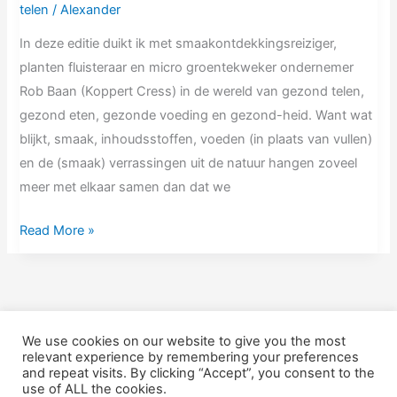
telen
/
Alexander
In deze editie duikt ik met smaakontdekkingsreiziger,
planten fluisteraar en micro groentekweker ondernemer
Rob Baan (Koppert Cress) in de wereld van gezond telen,
gezond eten, gezonde voeding en gezond-heid. Want wat
blijkt, smaak, inhoudsstoffen, voeden (in plaats van vullen)
en de (smaak) verrassingen uit de natuur hangen zoveel
meer met elkaar samen dan dat we
Read More »
1
2
…
4
Next
→
We use cookies on our website to give you the most
relevant experience by remembering your preferences
and repeat visits. By clicking “Accept”, you consent to the
Nieuw Voer is een handelsnaam van Scope Matters en is
use of ALL the cookies.