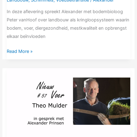
In deze aflevering spreekt Alexander met bodembioloog
Peter vanHoof over landbouw als kringloopsysteem waarin
bodem, voer, diergezondheid, mestkwaliteit en opbrengst
elkaar beïnvloeden
Read More »
NV57
Theo
Mulder
|
Een
oude
vergeten
ambacht