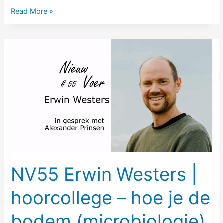
Read More »
NV55
Erwin
Westers
|
hoorcollege
–
hoe
je
de
bodem
NV55 Erwin Westers |
(microbiologie)
hoorcollege – hoe je de
en
het
bodem (microbiologie)
gewas