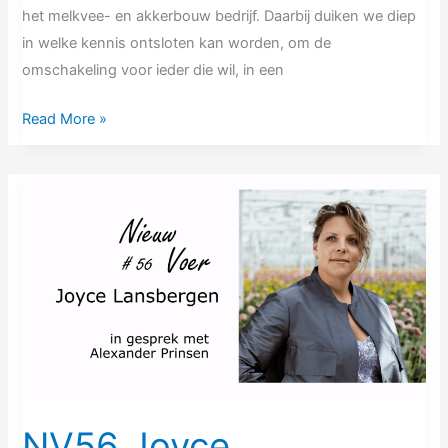
het melkvee- en akkerbouw bedrijf. Daarbij duiken we diep
in welke kennis ontsloten kan worden, om de
omschakeling voor ieder die wil, in een
Read More »
NV56
Joyce
Lansbergen
|
De
reis
naar
100%
chemievrij
sierteelt
NV56 Joyce