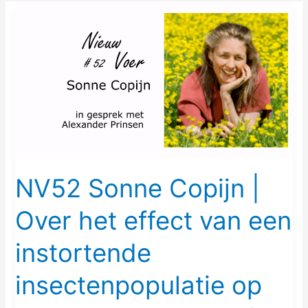
NV52
Sonne
Copijn
|
Over
het
effect
van
een
instortende
NV52 Sonne Copijn |
insectenpopulatie
Over het effect van een
op
ons
instortende
voedselproductie
insectenpopulatie op