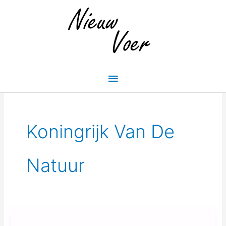
Skip
Main
to
Menu
content
Koningrijk Van De
Natuur
NV#61