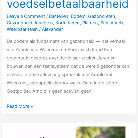
voedselbetaalbaarheid
Leave a Comment
/
Bacterien
,
Bodem
,
Gezond eten
,
Gezondheid
,
Insecten
,
Korte Keten
,
Planten
,
Schimmels
,
Weerbaar telen
/
Alexander
De bodem als fundament van gezondheid — het verhaal
van Arnold van Woerkom en Bodemisch Food Een
openhartig gesprek over dertig jaar zoeken, leren en
bouwen aan een teeltsysteem dat de wereld gezonder kan
maken. In deze aflevering spreek ik met Arnold van
Woerkom, aardappelakkerbouwer in Bant in de Noord-
Oostpolder. Arnold is geen activist, geen
Read More »
NV59
Peter