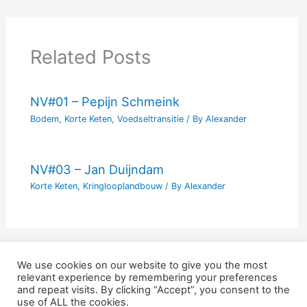
Related Posts
NV#01 – Pepijn Schmeink
Bodem
,
Korte Keten
,
Voedseltransitie
/ By
Alexander
NV#03 – Jan Duijndam
Korte Keten
,
Kringlooplandbouw
/ By
Alexander
We use cookies on our website to give you the most
relevant experience by remembering your preferences
and repeat visits. By clicking “Accept”, you consent to the
Nieuw Voer is een handelsnaam van Scope Matters en is
use of ALL the cookies.