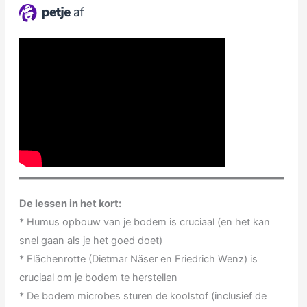
De lessen in het kort:
* Humus opbouw van je bodem is cruciaal (en het kan
snel gaan als je het goed doet)
* Flächenrotte (Dietmar Näser en Friedrich Wenz) is
cruciaal om je bodem te herstellen
* De bodem microbes sturen de koolstof (inclusief de