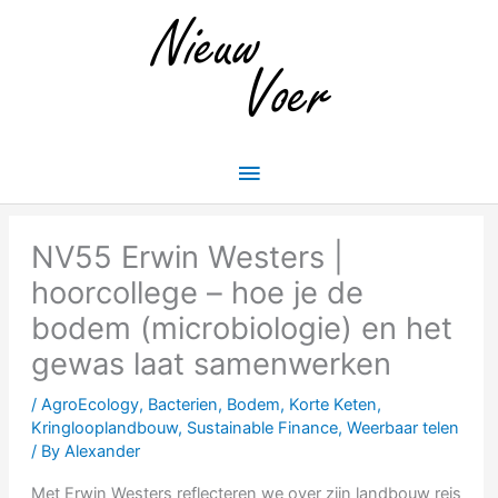
Skip
Main
to
Menu
content
NV55 Erwin Westers |
hoorcollege – hoe je de
bodem (microbiologie) en het
gewas laat samenwerken
/
AgroEcology
,
Bacterien
,
Bodem
,
Korte Keten
,
Kringlooplandbouw
,
Sustainable Finance
,
Weerbaar telen
/ By
Alexander
Met Erwin Westers reflecteren we over zijn landbouw reis