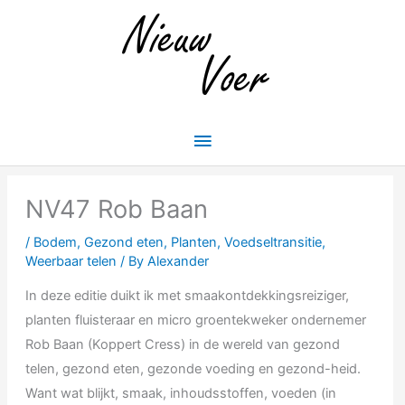
Skip
Main
to
Menu
content
NV47 Rob Baan
/
Bodem
,
Gezond eten
,
Planten
,
Voedseltransitie
,
Weerbaar telen
/ By
Alexander
In deze editie duikt ik met smaakontdekkingsreiziger,
planten fluisteraar en micro groentekweker ondernemer
Rob Baan (Koppert Cress) in de wereld van gezond
telen, gezond eten, gezonde voeding en gezond-heid.
Want wat blijkt, smaak, inhoudsstoffen, voeden (in