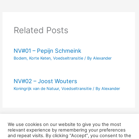
Related Posts
NV#01 – Pepijn Schmeink
Bodem
,
Korte Keten
,
Voedseltransitie
/ By
Alexander
NV#02 – Joost Wouters
Koningrijk van de Natuur
,
Voedseltransitie
/ By
Alexander
We use cookies on our website to give you the most
relevant experience by remembering your preferences
and repeat visits. By clicking “Accept”, you consent to the
Nieuw Voer is een handelsnaam van Scope Matters en is