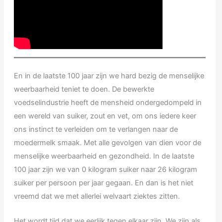
En in de laatste 100 jaar zijn we hard bezig de menselijke
weerbaarheid teniet te doen. De bewerkte
voedselindustrie heeft de mensheid ondergedompeld in
een wereld van suiker, zout en vet, om ons iedere keer
ons instinct te verleiden om te verlangen naar de
moedermelk smaak. Met alle gevolgen van dien voor de
menselijke weerbaarheid en gezondheid. In de laatste
100 jaar zijn we van 0 kilogram suiker naar 26 kilogram
suiker per persoon per jaar gegaan. En dan is het niet
vreemd dat we met allerlei welvaart ziektes zitten.
Het wordt tijd dat we eerlijk tegen elkaar zijn. We zijn als