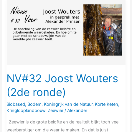
NV#32
Joost
Wouters
(2de
ronde)
NV#32 Joost Wouters
(2de ronde)
Biobased
,
Bodem
,
Koningrijk van de Natuur
,
Korte Keten
,
Kringlooplandbouw
,
Zeewier
/
Alexander
Zeewier is de grote belofte en de realiteit blijkt toch veel
weerbarstiger om die waar te maken. En dat is juist