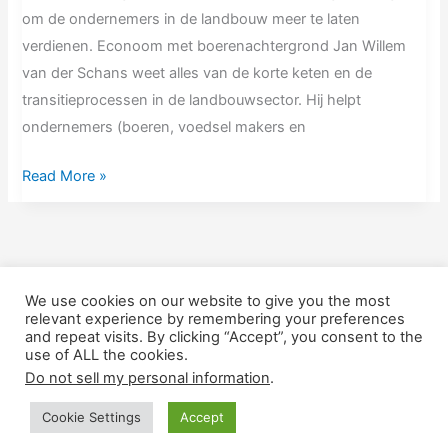
om de ondernemers in de landbouw meer te laten
verdienen. Econoom met boerenachtergrond Jan Willem
van der Schans weet alles van de korte keten en de
transitieprocessen in de landbouwsector. Hij helpt
ondernemers (boeren, voedsel makers en
Read More »
←
Previous
1
2
3
Next
→
We use cookies on our website to give you the most
relevant experience by remembering your preferences
and repeat visits. By clicking “Accept”, you consent to the
Nieuw Voer is een handelsnaam van Scope Matters en is
use of ALL the cookies.
statutair gevestigd te Rotterdam (Dr de Visserstraat 20B02,
Do not sell my personal information
.
3038TS) BTW: NL001937154B79 | KVK: 56796218.
Cookie Settings
Accept
Copyright © 2026
Nieuw Voer