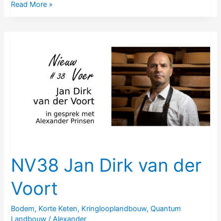
Read More »
NV38
Jan
Dirk
van
der
Voort
NV38 Jan Dirk van der
Voort
Bodem
,
Korte Keten
,
Kringlooplandbouw
,
Quantum
Landbouw
/
Alexander