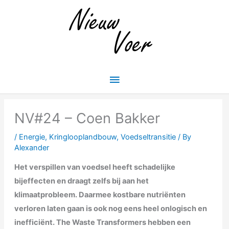
Skip
Main
to
Menu
content
NV#24 – Coen Bakker
/
Energie
,
Kringlooplandbouw
,
Voedseltransitie
/ By
Alexander
Het verspillen van voedsel heeft schadelijke
bijeffecten en draagt zelfs bij aan het
klimaatprobleem. Daarmee kostbare nutriënten
verloren laten gaan is ook nog eens heel onlogisch en
inefficiënt. The Waste Transformers hebben een