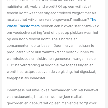
Hoe zonde is het als voedselafval dat boordevol
nutriënten zit, verbrand wordt? Of op een vuilnisbelt
terecht komt waar het ongecontroleerd wegrot met als
resultaat het vrijkomen van ‘ongewenst’ methaan?
The
Waste Transformers
hebben een biovergister ontwikkeld
om voedselverspilling ‘end of pipe’, op plekken waar het
op een hoop terecht komt, zoals horeca en
consumenten, op te lossen. Door hiervan methaan te
produceren voor hun warmtekracht motor kunnen ze
warmte/koude en elektronen genereren, vangen ze de
CO2 na verbranding af voor nieuwe toepassingen en
wordt het restproduct van de vergisting, het digestaat,
toegepast als bemester.
Daarmee is het ultra-lokaal verwaarden van keukenafval
van restaurants, hotels en woonwijken realiteit
geworden en gebeurt dat op een manier die zorgt voor