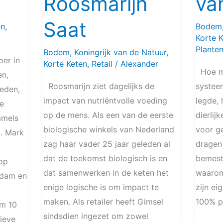
Roosmarijn
va
Saat
en
,
Bodem
Korte 
Plante
Bodem
,
Koningrijk van de Natuur
,
per in
Korte Keten
,
Retail
/
Alexander
Hoe me
en,
Roosmarijn ziet dagelijks de
systeem
eden,
impact van nutriëntvolle voeding
legde, 
de
op de mens. Als een van de eerste
dierlij
mmels
biologische winkels van Nederland
voor g
t. Mark
zag haar vader 25 jaar geleden al
dragen 
dat de toekomst biologisch is en
bemest
op
dat samenwerken in de keten het
waarom
rdam en
enige logische is om impact te
zijn ei
maken. Als retailer heeft Gimsel
100% p
am 10
sindsdien ingezet om zowel
tieve