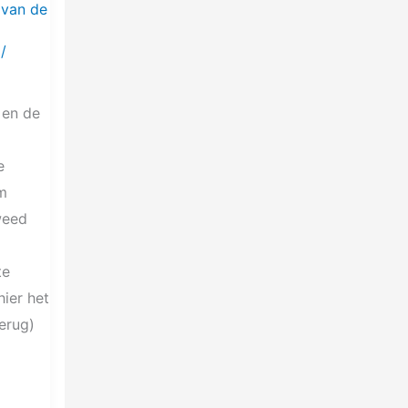
 van de
/
 en de
e
om
weed
te
hier het
erug)