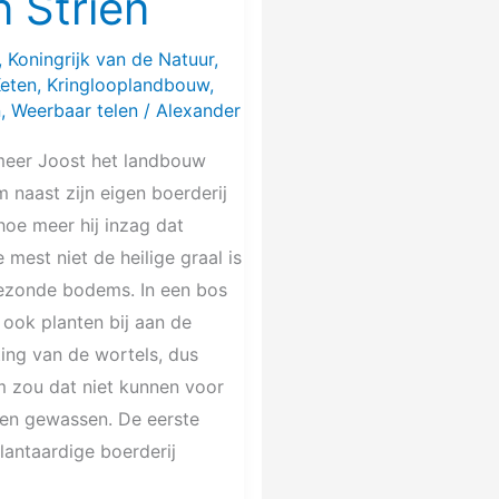
n Strien
,
Koningrijk van de Natuur
,
Keten
,
Kringlooplandbouw
,
n
,
Weerbaar telen
/
Alexander
er Joost het landbouw
 naast zijn eigen boerderij
hoe meer hij inzag dat
ke mest niet de heilige graal is
ezonde bodems. In een bos
ook planten bij aan de
ing van de wortels, dus
 zou dat niet kunnen voor
gen gewassen. De eerste
lantaardige boerderij