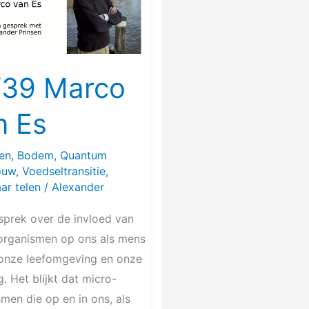
39 Marco
n Es
ien
,
Bodem
,
Quantum
ouw
,
Voedseltransitie
,
ar telen
/
Alexander
sprek over de invloed van
organismen op ons als mens
 onze leefomgeving en onze
. Het blijkt dat micro-
men die op en in ons, als