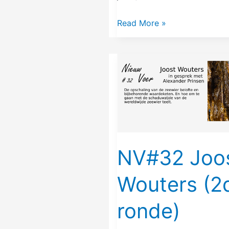
Read More »
NV#32
Joost
Wouters
(2de
ronde)
NV#32 Joo
Wouters (2
ronde)