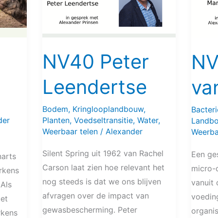
Es
NV40 Peter
NV
Leendertse
va
Bodem
,
Kringlooplandbouw
,
Bacter
der
Planten
,
Voedseltransitie
,
Water
,
Landb
Weerbaar telen
/
Alexander
Weerba
Silent Spring uit 1962 van Rachel
Een ge
narts
Carson laat zien hoe relevant het
micro-
rkens
nog steeds is dat we ons blijven
vanuit
 Als
afvragen over de impact van
voeding
et
gewasbescherming. Peter
organis
rkens