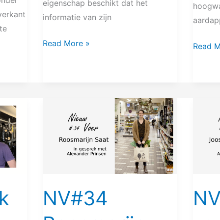
eigenschap beschikt dat het
hoogwa
overkant
informatie van zijn
aardap
te
Read More »
Read M
NV#34
NV#33
Roosmarijn
Joost
Saat
van
Strien
k
NV#34
NV