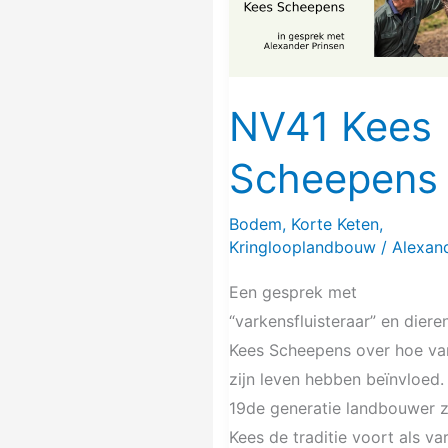
NV41 Kees
Scheepens
Bodem
,
Korte Keten
,
Kringlooplandbouw
/
Alexan
Een gesprek met
“varkensfluisteraar” en diere
Kees Scheepens over hoe va
zijn leven hebben beïnvloed.
19de generatie landbouwer z
Kees de traditie voort als va