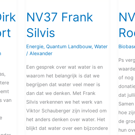
irk
NV37 Frank
NV
rt
Silvis
Ro
Energie
,
Quantum Landbouw
,
Water
Biobas
m
/
Alexander
Ps verg
Een gesprek over wat water is en
waarde
as,
waarom het belangrijk is dat we
of nog 
tere
begrijpen dat water veel meer is
donati
eemt
dan dat we denken. Met Frank
dat jul
is van
Silvis verkennen we het werk van
Samen 
Viktor Schauberger zijn invloed om
hoe zij
e
het anders denken over water. Het
de groe
blijkt dat water over een bijzondere
hun ov
onder