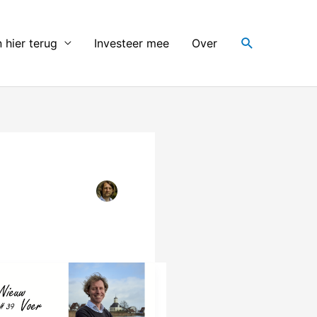
Search
 hier terug
Investeer mee
Over