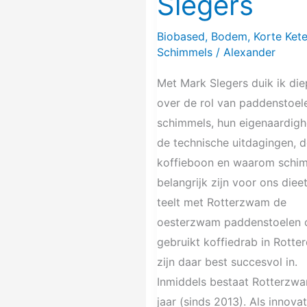
Slegers
Biobased
,
Bodem
,
Korte Ket
Schimmels
/
Alexander
Met Mark Slegers duik ik die
over de rol van paddenstoel
schimmels, hun eigenaardigh
de technische uitdagingen, 
koffieboon en waarom schi
belangrijk zijn voor ons diee
teelt met Rotterzwam de
oesterzwam paddenstoelen 
gebruikt koffiedrab in Rotte
zijn daar best succesvol in.
Inmiddels bestaat Rotterzw
jaar (sinds 2013). Als innova