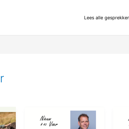
Lees alle gesprekken
r
NV40
NV39
Peter
Marco
Leendertse
van