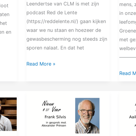
Leendertse van CLM is met zijn
mens, z
loot
podcast Red de Lente
in onz
laten
(https://reddelente.nl/) gaan kijken
leefom
 het
waar we nu staan en hoezeer de
Groene
en en
gewasbescherming nog steeds zijn
met ge
sporen nalaat. En dat het
welbev
—————
Read More »
Read M
NV37
NV#36
Frank
Aaik
Silvis
Rodenb