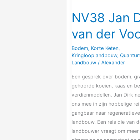
Voort
NV38 Jan D
van der Voo
Bodem
,
Korte Keten
,
Kringlooplandbouw
,
Quantu
Landbouw
/
Alexander
Een gesprek over bodem, gr
gehoorde koeien, kaas en be
verdienmodellen. Jan Dirk n
ons mee in zijn hobbelige re
gangbaar naar regeneratieve
landbouw. Een reis die van d
landbouwer vraagt om meer
dimensies en competenties 